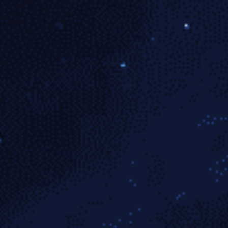
电竞频道
热门电竞赛事全覆盖，支持边看边聊功能，打造
专属电竞内容互动专区。
“完全出乎意料的好”
“设
朋友推荐的，一开始没在意，结果发
界面