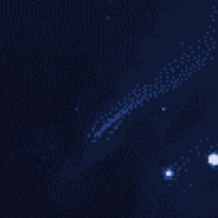
体育直播
涵盖足球、篮球、网球等项目的全球赛事直播，
高清画质、低延迟体验，适合追求流畅观赛的用
户。