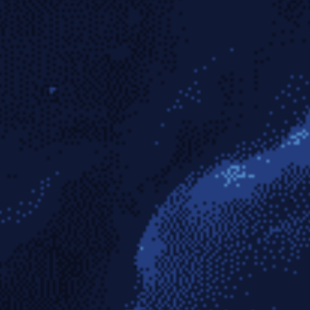
赛事专题
整合重要赛事专题页、球队档案与图文集锦，适
合深入了解比赛背景与阵容走势。
用户真实心声
来自全国各地的真实反馈，见证我们服务的每一步进步。
计感和操作都很棒”
“不只是好用，更让我安心”
简洁，操作也顺，没什么学习成
账号有加密，隐私保护做得到位