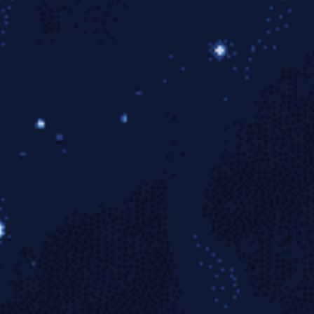
赛事解说
多语种解说覆盖国际赛事，结合战术分析与实时
解读，提升用户观赛理解深度。