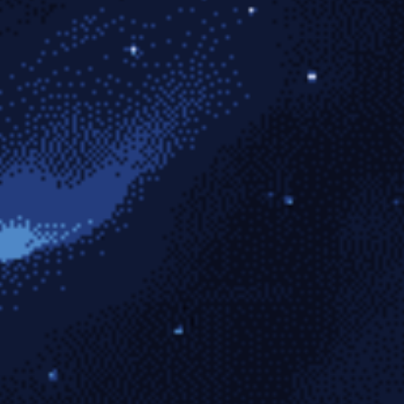
现宝威体育比想象中更流畅，数据更
本。
新快，还能设定提醒，功能挺全。
体育-
细节
小林 · 广州
已验证用户
宝