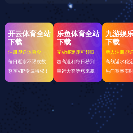
宝威体育从多个
身份认证层