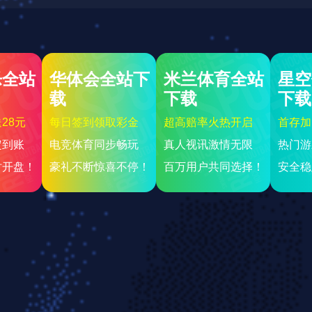
7x24小时服务
专业客服团队全年在
使用无后顾之忧。
多维安全防御模型
层面构建立体式防御体系，涵盖数据传输、账户操作与隐私保护
安全、稳定的使用体验。
数据加密层