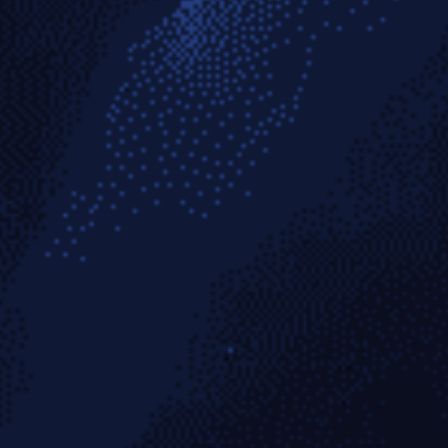
特别喜欢赛事列表的设计，宝威
服也靠谱。用起来没什么顾虑，
中文站官网BAOWEISPORTS在
觉这不是个粗糙的平台。
上做得蛮讲究。
Mei · 上海
阿婷 · 北京
首次用户
日常活跃用户
版本更新概览 · 每个版本独立展
威体育 每次更新都基于用户反馈持续优化，确保使用体验不断升