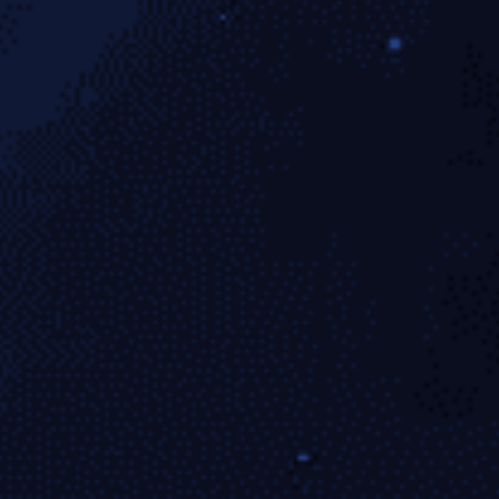
v6.2.0
发布于 2025年8月
新增热门内容展示模块，快速了解当前主流赛
事。
账户系统新增等级显示，成长轨迹清晰。
夜间模式调色优化，更适配宝威体育-中文站官网
BAOWEISPORTS用户浏览习惯。
v5.9.4
发布于 2024年12月
详情页结构优化，支持更多内容层级展示。
新增客服与问题反馈中心入口。
增强后台行为日志追踪，便于问题排查。