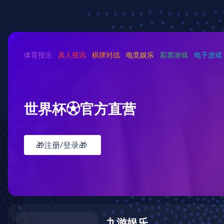
宝威体育
带您畅享全球
专业平台，数据精准，
高清直播
覆盖热
聚焦足球、篮球、电竞等赛事，
每日内
极速访问
下载APP