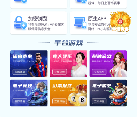
AI行为分析
平台通过行为路径识别算法，捕捉潜在风险动作，及时触
发验证与干预机制。
身份设备指纹
借助设备特征识别与访问指纹绑定，有效识别用户身份，
提升访问安全性。
实时告警机制
宝威体育-中文站官网BAOWEISPORTS支持秒级响应的告
警系统，可在数据异常或高风险行为发生时第一时间联动
处理。