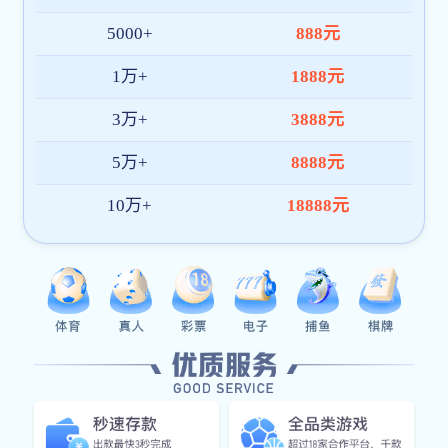
智能风控体系
依托宝威体育平台的AI识别与行为建模系统，实现安全从响应向
主动识别演进。