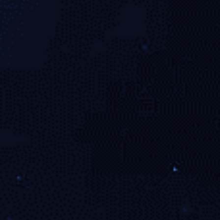
下一篇：
意媒曝菲尔克鲁格客战科莫遭窃房