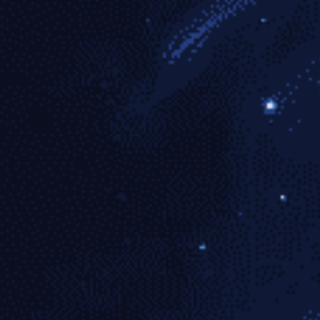
升了整体攻击力。
除了进攻端外，在防
法轻易找到得分机会
当中。同时，这种良
由此可见，一个成功团
璨明珠，但不可忽视
望与激情。
4、对于球
对于整支球队而言，
加巩固了全队上下凝
征程注入新的动力。
与此同时，这样一场