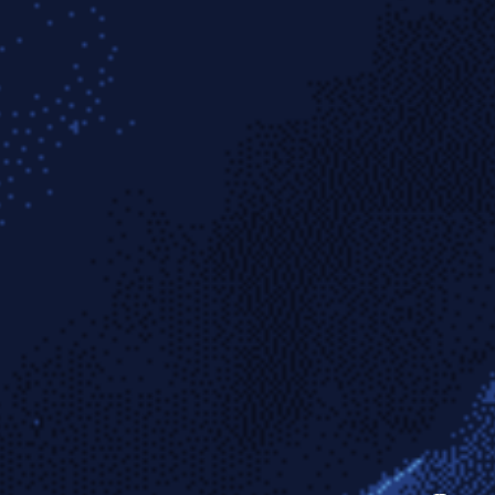
强等优势。在第三节开
的压力。
尤其是在第三节期间，
不仅使他获得更多得分
，并帮助球队实现逆
体，更需要团队之间默
不开强有力且默契十足
节期间，当杰伦·布朗
运转更加流畅，有效提