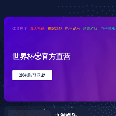
宝威体育
带您畅享全球
专业平台，数据精准，
高清直播
覆盖热
聚焦足球、篮球、电竞等赛事，
每日内
极速访问
下载APP