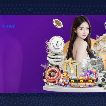
App
关于我们
体育焦点
体育盛事
门体育项目。
容实时更新
。