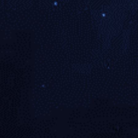
3.
现役球员中单场投篮命中率80并助攻10次的
2026-08-02
4.
维拉欲引多特前锋吉拉西费内巴切竞争激烈
2026-07-01
5.
英超预测：红军胜利在望枪手需防冷门曼联
2026-06-07
6.
皇马球员对阿隆索的批评声浪加剧高层态度
2026-05-26
7.
中国篮协评估WCBA常规赛首循环赛制优化
2026-05-21
8.
穆勒赞拜仁上半赛季表现卓越感受到球队强
2026-06-25