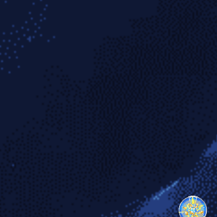
向他传球，将错失许多
现激励队友，使他们更
发挥与状态。
时也是希望大家共同维
础。在小莫里斯发表警
能形成默契，自然难以
择忽视主要得分手，那
团队凝聚力，对整个赛