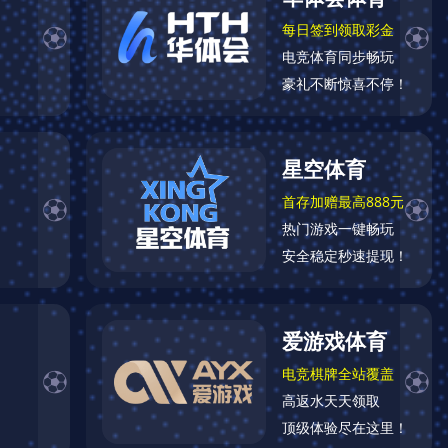
被清洗的风险
将球传给明星球员莱昂
围，也揭示了明星球员
重要性、莱昂纳德的影
以更深入地理解这一事