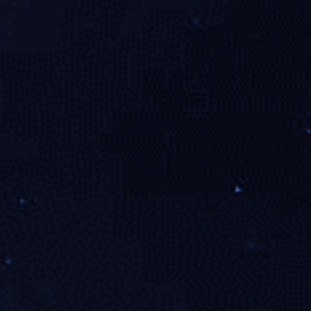
下一篇：
申京转发杜兰特绝杀海报引热议兄