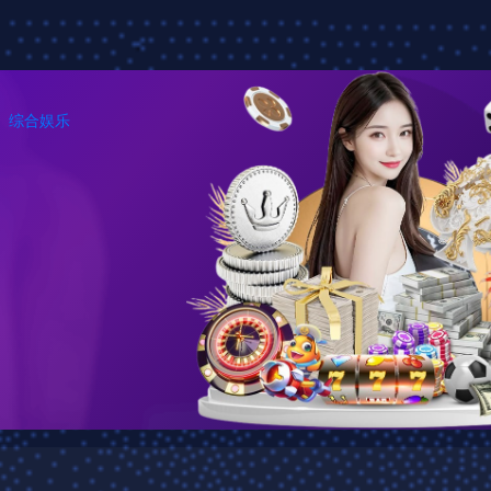
App
关于我们
体育焦点
体育盛事
门体育项目。
容实时更新
。