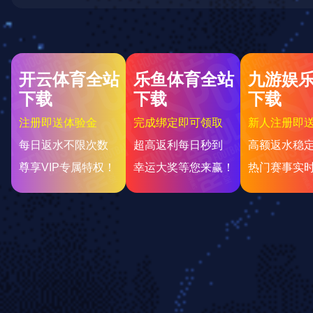
件背后的复杂性及其
1、球队战
在现代篮球中，战术
响到球队整体战术执
大效能。而如果忽视
此外，莱昂纳德不仅
将球传给他，意味着
题。
因此，小莫里斯所提
化团队意识，让所有
2、莱昂纳
作为联盟中的顶尖球