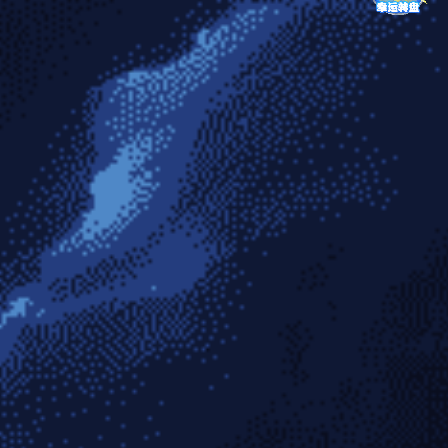
意识到自己的角色和责
果情况继续恶化，很有
都有其独特价值，但同
的风险。管理层必须做
出最优解方案，实现平
署的一次深思熟虑。这