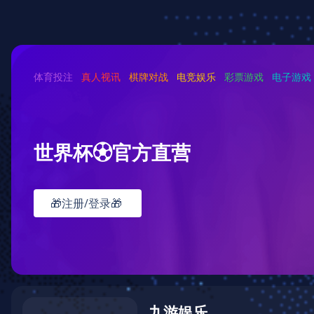
宝威体育
带您畅享全球
专业平台，数据精准，
高清直播
覆盖热
聚焦足球、篮球、电竞等赛事，
每日内
极速访问
下载APP