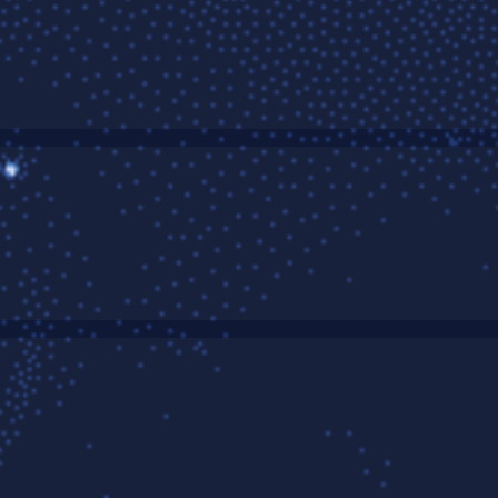
告队友不传球给莱昂纳德将面临
2026-05-16 03:11
54 次阅读
首页
/
体育焦点
，小莫里斯对球队内的传球策略发出了警告，指出如果队友们不
的风险。这一言论引发了广泛关注，既反映出球队内部的紧张氛
。本文将从四个方面详细探讨小莫里斯的警告，包括球队战术的
学反应以及管理层可能采取的措施。通过分析这些方面，我们可