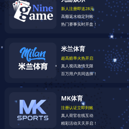
小莫里斯警
在近期的NBA赛季中
纳德，将面临被清洗
在团队中的核心地位
响力、队友之间的化