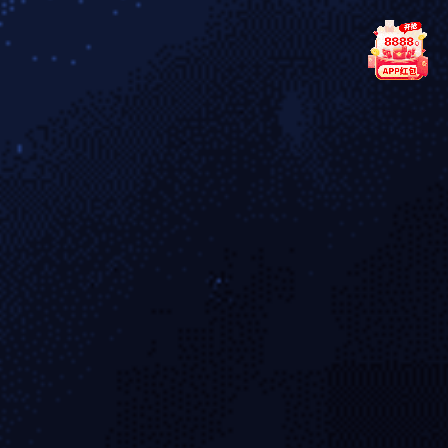
简单警告，更是在提醒
作用于比赛结果，只有
作，提高默契度，从根
部署和核心人物的重要
单打独斗，每个人都扮