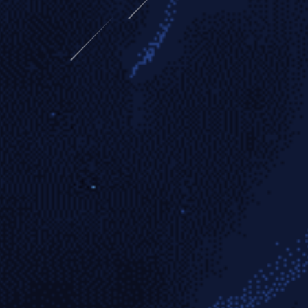
近年来，NBA涌现出
契奇在场上的表现已
在商业推广上取得了
与此同时，新生代球
的地位逐渐上升。此
一辈巨星显得有些孤单
术理念都必须随之改
这种崛起不仅停留在
中，他们极有可能以
3、全明星
全明星投票制度作为评
行了重大改革，引入