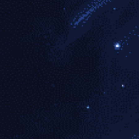
导致了一些意想不到
此外，由于社交媒体
获得高票支持。而老
跟进网络营销策略时
因此，在本届全明星
新的评选机制以及市
4、市场反
NBA作为全球最受欢
分析指出，如果本届
着联盟正在走向更加
商带来困惑，因为他
而从长远来看，这种