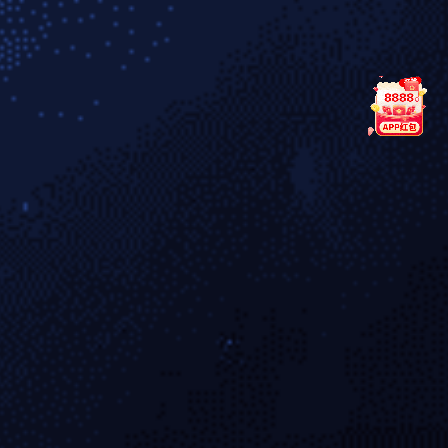
以维持自身的人气和价
最终夺得荣誉，我们都
能性。
特集体无缘前五”的观点
括新生代力量迅速崛起
一系列市场反应。
要的警醒。他们需要清
来发展。因此，无论结
。