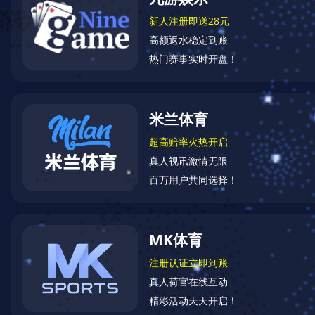
帕金斯分析全明星
在当前的NBA赛季中
票可能首次见证詹姆
注，也反映出联盟格
位的挑战，其次是年