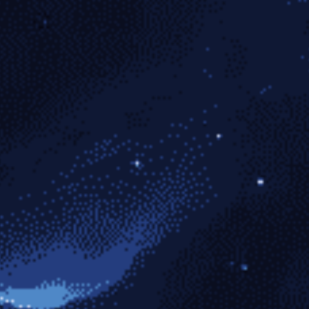
言，这是一次自我调
值。
综上所述，全明星投
期待看到一个更加公
总结：
通过上述分析，我们可
并非偶然，而是由多
带来的机遇与威胁，
总体而言，此次事件标
楚认识到，在这个不
果如何，希望所有参